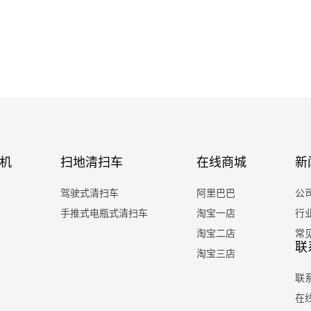
机
扫地清扫车
在线商城
新
驾驶式清扫车
阿里巴巴
公
手推式电瓶式清扫车
淘宝一店
行
淘宝二店
常
联
淘宝三店
联
在