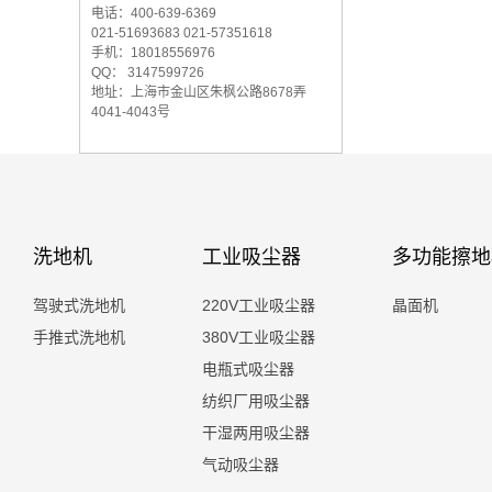
电话：400-639-6369
021-51693683 021-57351618
手机：18018556976
QQ： 3147599726
地址：上海市金山区朱枫公路8678弄
4041-4043号
洗地机
工业吸尘器
多功能擦地
驾驶式洗地机
220V工业吸尘器
晶面机
手推式洗地机
380V工业吸尘器
电瓶式吸尘器
纺织厂用吸尘器
干湿两用吸尘器
气动吸尘器