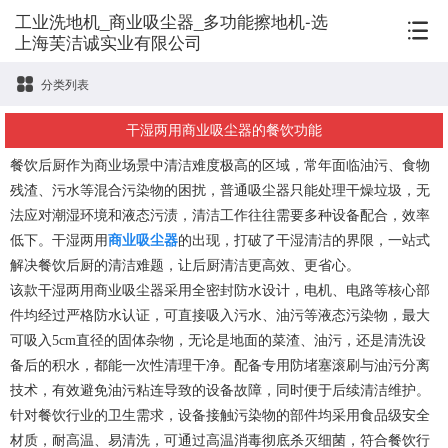
工业洗地机_商业吸尘器_多功能擦地机-选
上海芙洁诚实业有限公司
分类列表
干湿两用商业吸尘器的餐饮功能
餐饮后厨作为商业场景中清洁难度极高的区域，常年面临油污、食物
残渣、污水等混合污染物的困扰，普通吸尘器只能处理干燥垃圾，无
法应对潮湿环境和液态污渍，清洁工作往往需要多种设备配合，效率
低下。干湿两用
商业吸尘器
的出现，打破了干湿清洁的界限，一站式
解决餐饮后厨的清洁难题，让后厨清洁更高效、更省心。
该款干湿两用商业吸尘器采用全密封防水设计，电机、电路等核心部
件均经过严格防水认证，可直接吸入污水、油污等液态污染物，最大
可吸入5cm直径的固体杂物，无论是地面的菜渣、油污，还是清洗设
备后的积水，都能一次性清理干净。配备专用防堵塞滚刷与油污分离
技术，有效避免油污粘连导致的设备故障，同时便于后续清洁维护。
针对餐饮行业的卫生需求，设备接触污染物的部件均采用食品级安全
材质，耐高温、易清洗，可通过高温消毒彻底杀灭细菌，符合餐饮行