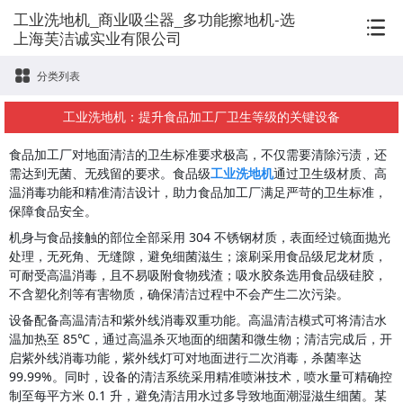
工业洗地机_商业吸尘器_多功能擦地机-选
上海芙洁诚实业有限公司
分类列表
工业洗地机：提升食品加工厂卫生等级的关键设备
食品加工厂对地面清洁的卫生标准要求极高，不仅需要清除污渍，还
需达到无菌、无残留的要求。食品级
工业洗地机
通过卫生级材质、高
温消毒功能和精准清洁设计，助力食品加工厂满足严苛的卫生标准，
保障食品安全。
机身与食品接触的部位全部采用 304 不锈钢材质，表面经过镜面抛光
处理，无死角、无缝隙，避免细菌滋生；滚刷采用食品级尼龙材质，
可耐受高温消毒，且不易吸附食物残渣；吸水胶条选用食品级硅胶，
不含塑化剂等有害物质，确保清洁过程中不会产生二次污染。
设备配备高温清洁和紫外线消毒双重功能。高温清洁模式可将清洁水
温加热至 85℃，通过高温杀灭地面的细菌和微生物；清洁完成后，开
启紫外线消毒功能，紫外线灯可对地面进行二次消毒，杀菌率达 
99.99%。同时，设备的清洁系统采用精准喷淋技术，喷水量可精确控
制至每平方米 0.1 升，避免清洁用水过多导致地面潮湿滋生细菌。某