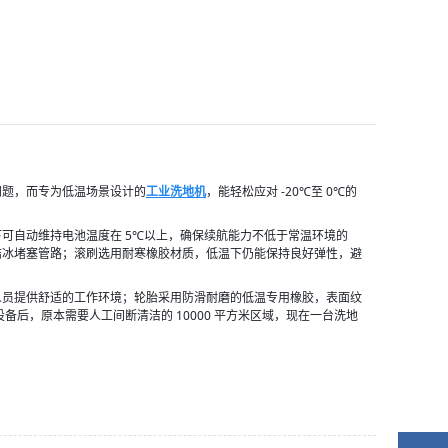
问题，而专为低温场景设计的
工业洗地机
，能轻松应对 -20℃至 0℃的
自动维持电池温度在 5℃以上，确保续航能力不低于常温环境的 
结冰堵塞管路；滚刷选用耐寒橡胶材质，低温下仍能保持良好弹性，避
人员提供舒适的工作环境；轮胎采用防滑耐磨的低温专用橡胶，表面纹
后，原本需要人工间断清洁的 10000 平方米区域，现在一台洗地