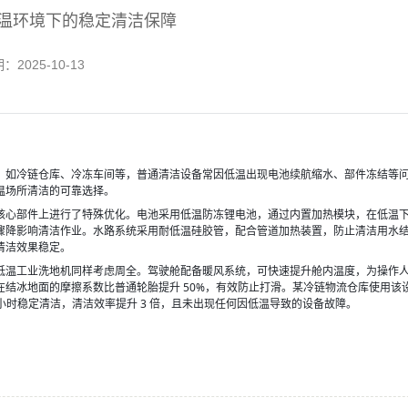
温环境下的稳定清洁保障
期：
2025-10-13
，如冷链仓库、冷冻车间等，普通清洁设备常因低温出现电池续航缩水、部件冻结等
温场所清洁的可靠选择。
核心部件上进行了特殊优化。电池采用低温防冻锂电池，通过内置加热模块，在低温下可
量骤降影响清洁作业。水路系统采用耐低温硅胶管，配合管道加热装置，防止清洁用水
清洁效果稳定。
低温工业洗地机同样考虑周全。驾驶舱配备暖风系统，可快速提升舱内温度，为操作
结冰地面的摩擦系数比普通轮胎提升 50%，有效防止打滑。某冷链物流仓库使用该设备
 小时稳定清洁，清洁效率提升 3 倍，且未出现任何因低温导致的设备故障。