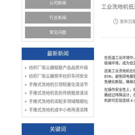
公司新闻
工业洗地机低
行业新闻
发布日
常见问题
最新新闻
在低温工业环境中
极端环境，成为低
纺织厂吸尘器赋能产品品质升级
这类工业洗地机在
纺织厂吸尘器筑牢纺织车间安全
85%，避免因电
免硬化断裂，确保
手推式洗地机引领轻量化清洁节
在操作安全性上，
手推式洗地机告别传统粗放清洁
路经过特殊设计，在
机即可实现连续 4
手推式洗地机适配多领域精细化
手推式洗地机成中小商用清洁降
关键词