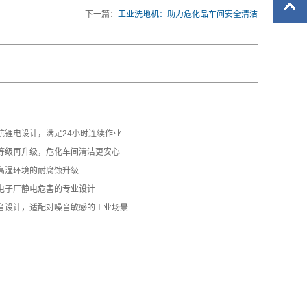
下一篇：
工业洗地机：助力危化品车间安全清洁
航锂电设计，满足24小时连续作业
等级再升级，危化车间清洁更安心
高湿环境的耐腐蚀升级
电子厂静电危害的专业设计
音设计，适配对噪音敏感的工业场景