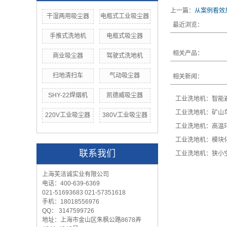
上一篇：
从案例看效
干湿两用吸尘器
电瓶式工业吸尘器
最近浏览：
手推式洗地机
电瓶式吸尘器
相关产品：
商业吸尘器
驾驶式洗地机
扫地清扫车
气动吸尘器
相关新闻：
SHY-22焊烟机
凯德威吸尘器
工业洗地机：智能
工业洗地机：矿山
220V工业吸尘器
380V工业吸尘器
工业洗地机：高温
工业洗地机：模块
联系我们
工业洗地机：狭小
上海芙洁诚实业有限公司
电话：400-639-6369
021-51693683 021-57351618
手机：18018556976
QQ： 3147599726
地址：上海市金山区朱枫公路8678弄