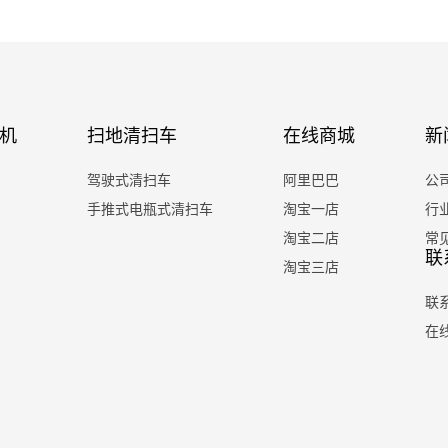
机
扫地清扫车
在线商城
新
驾驶式清扫车
阿里巴巴
公
手推式电瓶式清扫车
淘宝一店
行
淘宝二店
常
联
淘宝三店
联
在