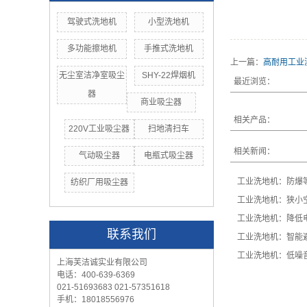
驾驶式洗地机
小型洗地机
多功能擦地机
手推式洗地机
上一篇：
高耐用工业
无尘室洁净室吸尘
SHY-22焊烟机
最近浏览：
器
商业吸尘器
相关产品：
220V工业吸尘器
扫地清扫车
相关新闻：
气动吸尘器
电瓶式吸尘器
工业洗地机：防爆
纺织厂用吸尘器
工业洗地机：狭小
工业洗地机：降低
联系我们
工业洗地机：智能
工业洗地机：低噪
上海芙洁诚实业有限公司
电话：400-639-6369
021-51693683 021-57351618
手机：18018556976