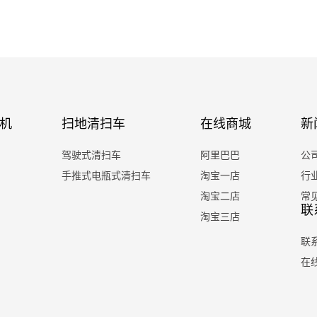
机
扫地清扫车
在线商城
新
驾驶式清扫车
阿里巴巴
公
手推式电瓶式清扫车
淘宝一店
行
淘宝二店
常
联
淘宝三店
联
在