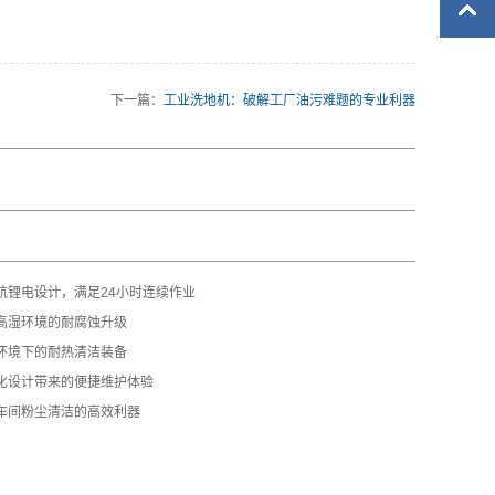
下一篇：
工业洗地机：破解工厂油污难题的专业利器
航锂电设计，满足24小时连续作业
高湿环境的耐腐蚀升级
环境下的耐热清洁装备
化设计带来的便捷维护体验
车间粉尘清洁的高效利器