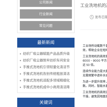
公司新闻
工业洗地机的
行业新闻
发布日
常见问题
最新新闻
工业场所动辄数千
效，帮助企业在短
纺织厂吸尘器赋能产品品质升级
工业洗地机的高效首
纺织厂吸尘器筑牢纺织车间安全
6000 - 900
近 50 倍。
手推式洗地机引领轻量化清洁节
连续作业能力是大面清
手推式洗地机告别传统粗放清洁
无需频繁中途补水
手推式洗地机适配多领域精细化
为进一步提升效率
数。同时，智能水
手推式洗地机成中小商用清洁降
工业洗地机的高效还
干燥，避免因地面
关键词