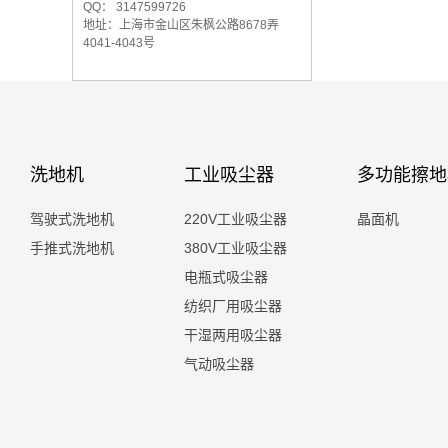
QQ： 3147599726
地址：上海市金山区朱枫公路8678弄
4041-4043号
洗地机
工业吸尘器
多功能擦地
驾驶式洗地机
220V工业吸尘器
晶面机
手推式洗地机
380V工业吸尘器
电瓶式吸尘器
纺织厂用吸尘器
干湿两用吸尘器
气动吸尘器